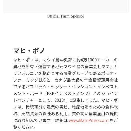
Official Farm Sponsor
マヒ・ポノ
マヒ・ポノは、マウイ島中央部に約4万1000エーカーの
農地を所有・運営する地元マウイ島の農業会社です。カ
リフォルニアを拠点とする農業グループであるポモナ・
ファーミングLLCと、カナダ最大級の年金投資運用会社
であるパブリック・セクター・ペンション・インベスト
メント・ボード（PSPインベストメンツ）とのジョイン
トベンチャーとして、2018年に誕生しました。マヒ・ポ
ノは、持続可能な農業の実践、地産地消のための食料栽
培、天然資源の責任ある利用、質の高い農業雇用の提供
に取り組んでいます。詳細は
www.MahiPono.com
をご
覧ください。