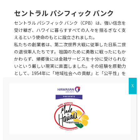
セントラル パシフィック バンク
セントラル パシフィック バンク（CPB）は、強い信念を
受け継ぎ、ハワイに暮らすすべての人々を揺るぎなく支
えるという使命のもとに設立されました。
私たちの創業者は、第二次世界大戦に従軍した日系二世
の退役軍人たちです。祖国のために勇敢に戦ったにもか
かわらず、帰郷後には金融サービスを十分に受けられな
いという厳しい現実に直面しました。その経験を原動力
として、1954年に「地域社会への貢献」と「公平性」を
理念に掲げ、ハワイの全ての人のための銀行として、
CPBが設立されました。この平等と奉仕の精神は、現在
も私たちの指針であり続けています。
メイド・イン・ハワイ・フェスティバルは、ハワイの地
元の中小企業や起業家が成長し、活躍するための貴重な
機会を提供しています。長年にわたり中小企業の支援に
取り組んできたCPBは、オフィシャルバンクとして、こ
のイベントに参加する地元ベンダーの皆さまが成功でき