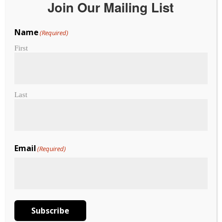
Join Our Mailing List
るよう、金融サービスやサポートを提供できることを誇
りに思っています。
Name
(Required)
私たちは単なる銀行ではありません。創業者たちの勇気
と志を受け継ぎ、お客さまの夢の実現を支えるパートナ
First
ーです。地域のために、地域によって築かれた銀行なら
ではの違いを、ぜひご体感ください。
CPBは、お客さま満足度、信頼性、安全性において全米
で高い評価をいただいています。事業の立ち上げ、住宅
Last
の購入、ご家族の将来設計など、どのようなライフステ
ージにおいても、お客さま一人ひとりのニーズを最優先
に考え、最適なサービスをご提供いたします。詳細につ
いては、
日本語ウェブサイト
、またはハワイ州内27か所
にあるCPBの店舗へお気軽にお立ち寄りください。私た
Email
(Required)
ちにお任せください！
Subscribe